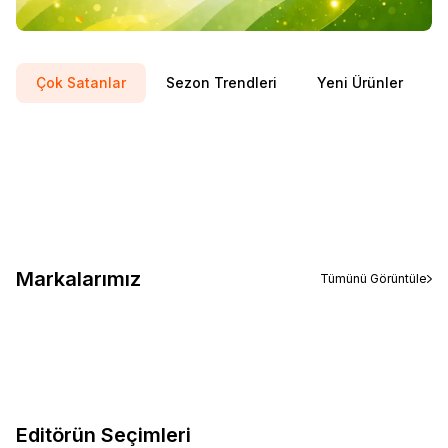
Çok Satanlar
Sezon Trendleri
Yeni Ürünler
ASICS
Asıcs Upcourt 6 Kadın White Morg Spor Ayakkabı 1072a107-
Yeni
Favorilere Ekle
104
%
10
4.999,01
TL
4.499,10
TL
Sepete Ekle
Markalarımız
Tümünü Görüntüle
Editörün Seçimleri