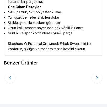
kurtarıcı bir parça olur.
Öne Çıkan Detaylar
%89 pamuk, %11 polyester kumaş
Yumuşak ve nefes alabilen doku
Bisiklet yaka ile modern görünüm
Uzun kollu tasarım sayesinde çok yönlü kullanım
Günlük ve spor kombinlere uyumlu parça
Skechers W Essential Crewneck Erkek Sweatshirt ile
konforun, şıklığın ve modern tarzın keyfini çıkarın.
Ürün Filtreleri
Cinsiyet
:
Erkek
Benzer Ürünler
Tedarikçi Ürün Kodu
:
045003261001_SY
Nike
Nıke Tek Üst Fd7681-010
Favorilere Ekle
3.199,00
TL
Sepete Ekle