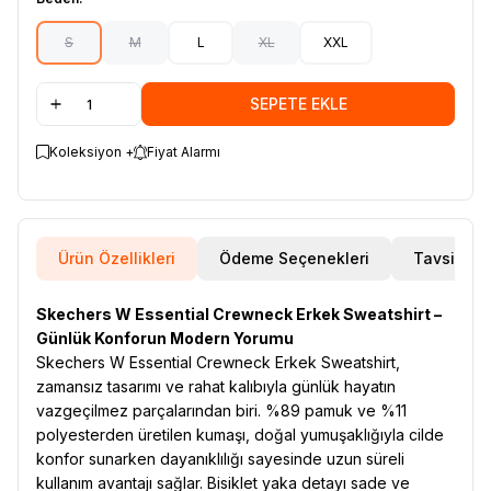
S
M
L
XL
XXL
SEPETE EKLE
Koleksiyon +
Fiyat Alarmı
Ürün Özellikleri
Ödeme Seçenekleri
Tavsiye E
Skechers W Essential Crewneck Erkek Sweatshirt –
Günlük Konforun Modern Yorumu
Skechers W Essential Crewneck Erkek Sweatshirt,
zamansız tasarımı ve rahat kalıbıyla günlük hayatın
vazgeçilmez parçalarından biri. %89 pamuk ve %11
polyesterden üretilen kumaşı, doğal yumuşaklığıyla cilde
konfor sunarken dayanıklılığı sayesinde uzun süreli
kullanım avantajı sağlar. Bisiklet yaka detayı sade ve