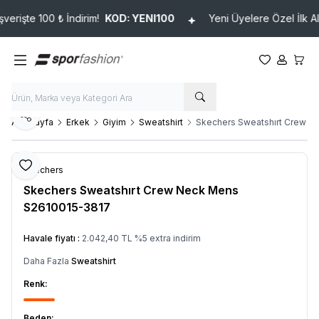
rişte 100 ₺ İndirim!
KOD: YENI100
Yeni Üyelere Özel İlk Alışv
Favorilerim
Hesabım
Sepet
Paylaş
Ana Sayfa
Erkek
Giyim
Sweatshirt
Skechers Sweatshırt Crew N
Favoriye Ekle
Skechers
Skechers Sweatshırt Crew Neck Mens
S2610015-3817
Ürün Kodu :
045003261001_SY
Havale fiyatı :
2.042,40
TL
%
5
extra indirim
Daha Fazla
Sweatshirt
Renk:
Beden: