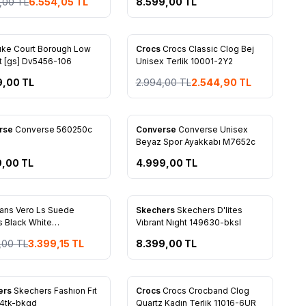
,00
TL
6.554,05
TL
8.599,00
TL
%
15
ıke Court Borough Low
Crocs
Crocs Classic Clog Bej
rilere Ekle
Favorilere Ekle
t [gs] Dv5456-106
Unisex Terlik 10001-2Y2
9,00
TL
2.994,00
TL
2.544,90
TL
rse
Converse 560250c
Converse
Converse Unisex
rilere Ekle
Favorilere Ekle
Beyaz Spor Ayakkabı M7652c
9,00
TL
4.999,00
TL
ans Vero Ls Suede
Skechers
Skechers D'lites
rilere Ekle
Favorilere Ekle
 Black White
Vıbrant Nıght 149630-bksl
y7fy281
,00
TL
3.399,15
TL
8.399,00
TL
%
15
ers
Skechers Fashıon Fıt
Crocs
Crocs Crocband Clog
rilere Ekle
Favorilere Ekle
4tk-bkgd
Quartz Kadın Terlik 11016-6UR