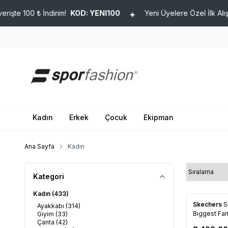
 ₺ İndirim!
KOD: YENI100
Yeni Üyelere Özel İlk Alışverişte 10
Kadın
Erkek
Çocuk
Ekipman
Ana Sayfa
Kadın
Kategori
Kadın
(433)
Skechers
S
Ayakkabı
(314)
Favorile
Bıggest Fa
Giyim
(33)
Çanta
(42)