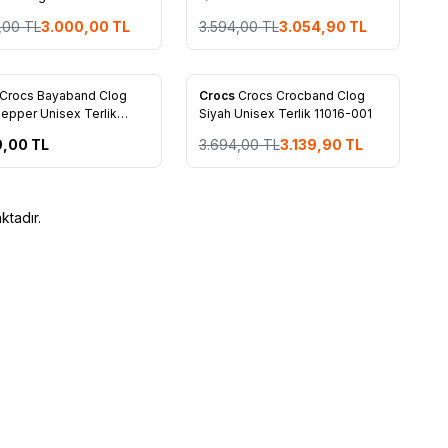
,00
TL
3.000,00
TL
3.594,00
TL
3.054,90
TL
13
%
15
Crocs Bayaband Clog
Crocs
Crocs Crocband Clog
rilere Ekle
Favorilere Ekle
epper Unisex Terlik
Siyah Unisex Terlik 11016-001
9-4CC
9,00
TL
3.694,00
TL
3.139,90
TL
tadır.