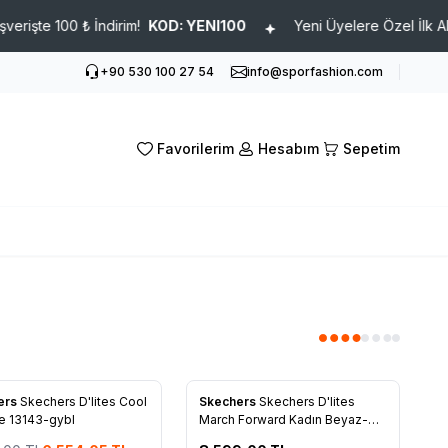
00 ₺ İndirim!
KOD: YENI100
Yeni Üyelere Özel İlk Alışverişte 
+90 530 100 27 54
info@sporfashion.com
Favorilerim
Hesabım
Sepetim
Yeni
ers
Skechers D'lites Cool
Skechers
Skechers D'lites
rilere Ekle
Favorilere Ekle
e 13143-gybl
March Forward Kadın Beyaz-
Siyah 13148-wbk