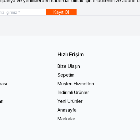
mpanya ve yeniliklerden haberdar olmak için e-bültenimize abone ol
Kayıt Ol
Hızlı Erişim
Bize Ulaşın
Sepetim
ması
Müşteri Hizmetleri
İndirimli Ürünler
rı
Yeni Ürünler
Anasayfa
Markalar