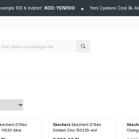
0 ₺ İndirim!
KOD: YENI100
Yeni Üyelere Özel İlk Alışverişte 1
%
5
kechers D'lites
Skechers
Skechers D'lites
Skech
re Ekle
Favorilere Ekle
Favo
n 11930-bkw
Golden Chıc 150235-wsl
Chang