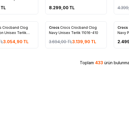
Ayakkabı 11931-ofwt
TL
8.299,00
TL
4.399
%
15
s Crocband Clog
Crocs
Crocs Crocband Clog
Crocs
re Ekle
Favorilere Ekle
Favo
n Unisex Terlik
Navy Unisex Terlik 11016-410
Navy P
20508
TL
3.054,90
TL
3.694,00
TL
3.139,90
TL
2.49
Toplam
433
ürün bulunmak