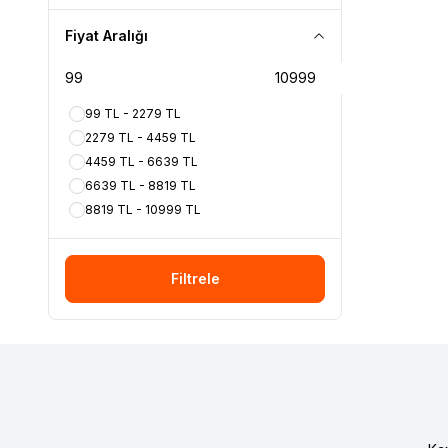
44,5
(2)
Fiyat Aralığı
45
(2)
45-46
(5)
46-47
(5)
99 TL - 2279 TL
48-49
(2)
2279 TL - 4459 TL
Standart
(74)
4459 TL - 6639 TL
7
(2)
6639 TL - 8819 TL
XS
(15)
8819 TL - 10999 TL
S
(21)
M
(28)
L
(20)
Filtrele
XL
(7)
S/M
(1)
LXL
(1)