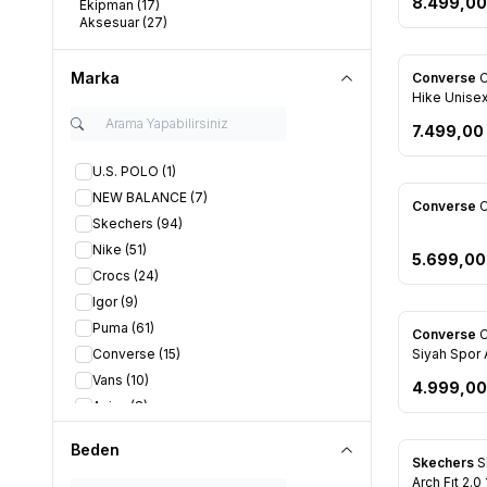
8.499,00
Ekipman
(17)
Aksesuar
(27)
Marka
Yeni
Converse
C
Favorile
Hike Unisex
Sneaker 16
7.499,00
U.S. POLO
(1)
NEW BALANCE
(7)
Converse
Favorile
Skechers
(94)
Nike
(51)
5.699,00
Crocs
(24)
Igor
(9)
Puma
(61)
Converse
C
Favorile
Converse
(15)
Siyah Spor
Vans
(10)
4.999,00
Asics
(8)
Salomon
(7)
Beden
Lumberjack
(37)
Skechers
S
Favorile
Arch Fıt 2.
Lufian
(31)