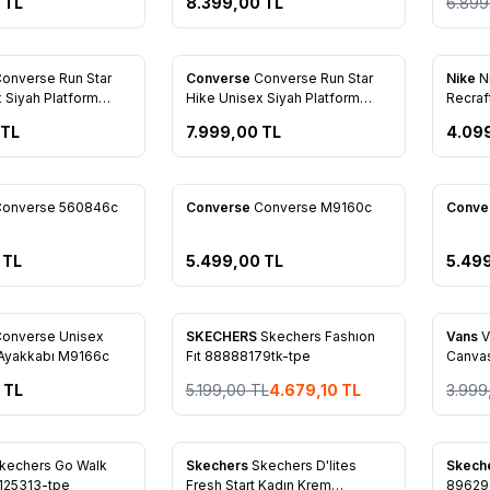
TL
8.399,00
TL
6.899
onverse Run Star
Converse
Converse Run Star
Nike
N
re Ekle
Favorilere Ekle
Favo
 Siyah Platform
Hike Unisex Siyah Platform
Recraf
8816c
Sneaker 166800c
TL
7.999,00
TL
4.09
Converse 560846c
Converse
Converse M9160c
Conve
re Ekle
Favorilere Ekle
Favo
TL
5.499,00
TL
5.49
%
10
%
15
onverse Unisex
SKECHERS
Skechers Fashıon
Vans
V
re Ekle
Favorilere Ekle
Favo
 Ayakkabı M9166c
Fıt 88888179tk-tpe
Canvas
Vn000
TL
5.199,00
TL
4.679,10
TL
3.999
Yeni
%
32
kechers Go Walk
Skechers
Skechers D'lites
Skech
re Ekle
Favorilere Ekle
Favo
0 125313-tpe
Fresh Start Kadın Krem
89629