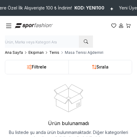
e Özel İlk Alışverişte 100 ₺ İndirim!
KOD: YENI100
Yeni Üyele
Favorilerim
Hesabım
Sepet
Ana Sayfa
Ekipman
Tenis
Masa Tenisi Ağdemiri
Filtrele
Sırala
Ürün bulunamadı
Bu listede şu anda ürün bulunmamaktadır. Diğer kategorileri