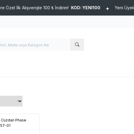
 İlk Alışverişte 100 ₺ İndirim!
KOD: YENI100
Yeni Üyelere Öze
 Cüzdan Phase
re Ekle
757-01