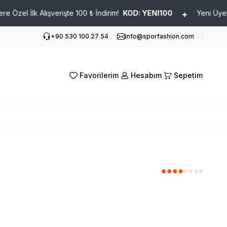
l İlk Alışverişte 100 ₺ İndirim!
KOD: YENI100
Yeni Üyelere Öz
+90 530 100 27 54
info@sporfashion.com
Favorilerim
Hesabım
Sepetim