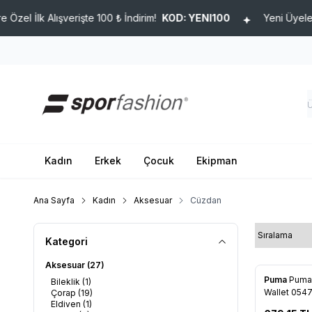
İlk Alışverişte 100 ₺ İndirim!
KOD: YENI100
Yeni Üyelere Özel
Kadın
Erkek
Çocuk
Ekipman
Ana Sayfa
Kadın
Aksesuar
Cüzdan
Kategori
Aksesuar
(27)
Puma
Puma
Bileklik
(1)
Favorile
Wallet 054
Çorap
(19)
Eldiven
(1)