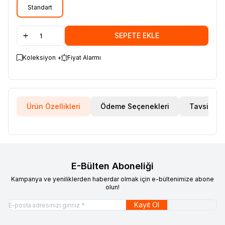
Standart
SEPETE EKLE
Koleksiyon +
Fiyat Alarmı
Ürün Özellikleri
Ödeme Seçenekleri
Tavsiye E
Ürün Filtreleri
Cinsiyet
:
Erkek, Kadın, Unisex
Tedarikçi Ürün Kodu
:
150040054757_SY
E-Bülten Aboneliği
Kampanya ve yeniliklerden haberdar olmak için e-bültenimize abone
olun!
Kayıt Ol