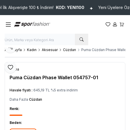
lk Alışverişte 100 ₺ İndirim!
KOD: YENI100
Yeni Üyelere Özel 
Favorilerim
Hesabım
Sepet
Paylaş
Ana Sayfa
Kadın
Aksesuar
Cüzdan
Puma Cüzdan Phase Wallet 
Favoriye Ekle
Puma
Puma Cüzdan Phase Wallet 054757-01
Ürün Kodu :
150040054757_SY
Havale fiyatı :
645,19
TL
%
5
extra indirim
Daha Fazla
Cüzdan
Renk:
Beden: