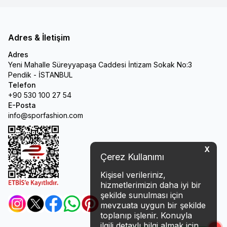
Adres & İletişim
Adres
Yeni Mahalle Süreyyapaşa Caddesi İntizam Sokak No:3
Pendik - İSTANBUL
Telefon
+90 530 100 27 54
E-Posta
info@sporfashion.com
X
Çerez Kullanımı
Kişisel verileriniz,
hizmetlerimizin daha iyi bir
şekilde sunulması için
mevzuata uygun bir şekilde
Instagram
Twitter
Facebook
Whatsapp
Pinterest
toplanıp işlenir. Konuyla
ilgili detaylı bilgi almak için