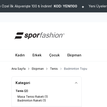
lk Alışverişte 100 ₺ İndirim!
KOD: YENI100
Yeni Üyelere Özel 
Kadın
Erkek
Çocuk
Ekipman
Ana Sayfa
Ekipman
Tenis
Badminton Topu
Kategori
Tenis
(2)
Masa Tenisi Raketi
(1)
Badminton Raketi
(1)