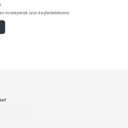
ı
ri inceleyerek ürün keşfedebilirsiniz.
un!