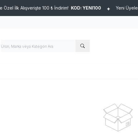
İlk Alışverişte 100 ₺ İndirim!
KOD: YENI100
Yeni Üyelere Özel 