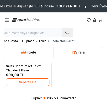
 Özel İlk Alışverişte 100 ₺ İndirim!
KOD: YENI100
Yeni Üyeler
Favorilerim
Hesabım
Sepet
Ana Sayfa
Ekipman
Tenis
Badminton Raketi
Filtrele
Sırala
Selex
Bedm Raket Selex
Favorilere Ekle
Thunder 2 Player
999,90
TL
Sepete Ekle
Toplam
1
ürün bulunmaktadır.