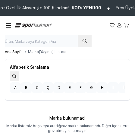
 Özel İlk Alışverişte 100 ₺ İndirim!
KOD: YENI100
Yeni Üyeler
Favorilerim
Hesabım
Sepet
Ana Sayfa
Marka(Yayıncı) Listesi
Alfabetik Sıralama
A
B
C
Ç
D
E
F
G
H
I
İ
Marka bulunamadı
Marka listemiz boş veya aradığınız marka bulunamadı. Diğer içeriklere
göz atmayı unutmayın!