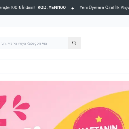
D: YENI100
Yeni Üyelere Özel İlk Alışverişte 100 ₺ İndirim!
K