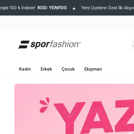
: YENI100
Yeni Üyelere Özel İlk Alışverişte 100 ₺ İndirim!
KO
Kadın
Erkek
Çocuk
Ekipman