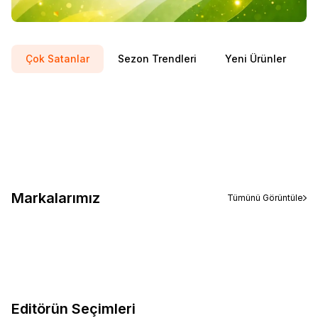
Çok Satanlar
Sezon Trendleri
Yeni Ürünler
ASICS
Asıcs Upcourt 6 Kadın White Morg Spor Ayakkabı 1072a107-
Yeni
Favorilere Ekle
104
%
10
4.999,01
TL
4.499,10
TL
Sepete Ekle
Markalarımız
Tümünü Görüntüle
Editörün Seçimleri