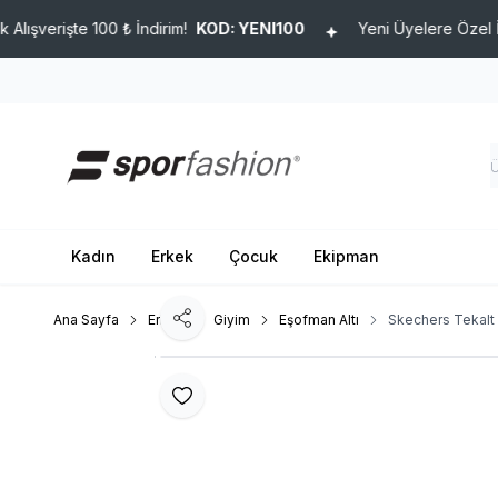
işte 100 ₺ İndirim!
KOD: YENI100
Yeni Üyelere Özel İlk Alışve
Kadın
Erkek
Çocuk
Ekipman
Ana Sayfa
Erkek
Giyim
Eşofman Altı
Skechers Tekal
Paylaş
Favoriye Ekle