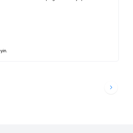
yin.
S
2