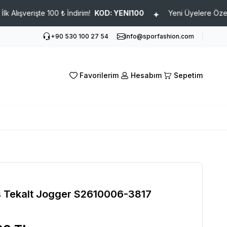
erişte 100 ₺ İndirim!
KOD: YENI100
Yeni Üyelere Özel İlk Alış
+90 530 100 27 54
info@sporfashion.com
Favorilerim
Hesabım
Sepetim
 Tekalt Jogger S2610006-3817
50030S2610_SY