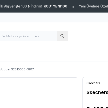
rişte 100 ₺ İndirim!
KOD: YENI100
Yeni Üyelere Özel İlk Alışv
t Jogger S2610006-3817
Skechers
Skechers
Ürün Kodu :
04