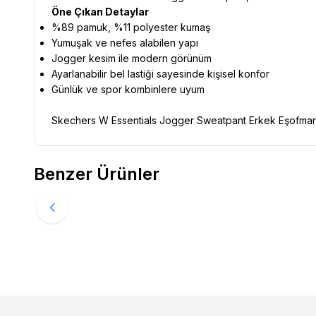
Öne Çıkan Detaylar
%89 pamuk, %11 polyester kumaş
Yumuşak ve nefes alabilen yapı
Jogger kesim ile modern görünüm
Ayarlanabilir bel lastiği sayesinde kişisel konfor
Günlük ve spor kombinlere uyum
Skechers W Essentials Jogger Sweatpant Erkek Eşofman Al
Ürün Filtreleri
Cinsiyet
:
Erkek
Benzer Ürünler
Tedarikçi Ürün Kodu
:
0450030S2610_SY
%
25
HUMMEL
Hummel Tekalt Pulse Regular Erkek Lacivert 932357-7
Favorilere Ekle
1.699,95
TL
1.274,96
TL