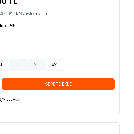
90
TL
.374,91
TL
%
5
extra indirim
fman Altı
M
L
XL
XXL
SEPETE EKLE
Fiyat Alarmı