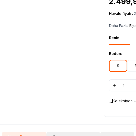
2.499,
Havale fiyatı :
2
Daha Fazla
Eşo
Renk:
Beden:
S
Koleksiyon +