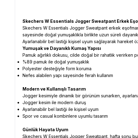
Skechers W Essentials Jogger Sweatpant Erkek Eşo
Skechers W Essentials Jogger Sweatpant erkek eşofman al
sayesinde doğal yumuşaklıkla birlikte uzun süreli dayanıklı
Ayarlanabilir bel lastiği kişisel uyum sağlayarak hareket 
Yumuşak ve Dayanıklı Kumaş Yapısı
Pamuk ağırlıklı dokusu, cilde doğal bir rahatlık verirken po
%89 pamuk ile doğal yumuşaklık
Polyester desteğiyle form koruma
Nefes alabilen yapı sayesinde ferah kullanım
Modern ve Kullanışlı Tasarım
Jogger kesimiyle dinamik bir görünüm sunarken, ayarlanabili
Jogger kesim ile modern duruş
Ayarlanabilir bel lastiği ile kişisel uyum
Spor ve casual kombinlere uyumlu tasarım
Günlük Hayata Uyum
Skechers W Essentials Jogger Sweatpant, hafta sonu buluşm