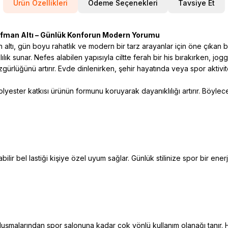
Ürün Özellikleri
Ödeme Seçenekleri
Tavsiye Et
fman Altı – Günlük Konforun Modern Yorumu
tı, gün boyu rahatlık ve modern bir tarz arayanlar için öne çıkan b
lık sunar. Nefes alabilen yapısıyla ciltte ferah bir his bırakırken, j
özgürlüğünü artırır. Evde dinlenirken, şehir hayatında veya spor aktiv
lyester katkısı ürünün formunu koruyarak dayanıklılığı artırır. Böylece 
r bel lastiği kişiye özel uyum sağlar. Günlük stilinize spor bir enerji 
alarından spor salonuna kadar çok yönlü kullanım olanağı tanır. Her 