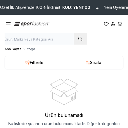
el İlk Alışverişte 100 ₺ İndirim!
KOD: YENI100
Yeni Üyelere Ö
Favorilerim
Hesabım
Sepet
Ana Sayfa
Yoga
Filtrele
Sırala
Ürün bulunamadı
Bu listede şu anda ürün bulunmamaktadır. Diğer kategorileri