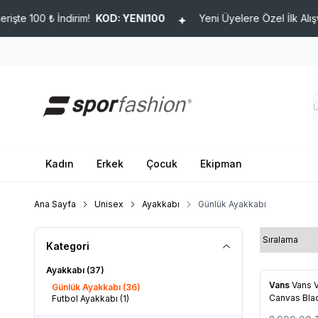
0 ₺ İndirim!
KOD: YENI100
Yeni Üyelere Özel İlk Alışverişte 1
Kadın
Erkek
Çocuk
Ekipman
Ana Sayfa
Unisex
Ayakkabı
Günlük Ayakkabı
Kategori
Ayakkabı
(37)
%
15
Vans
Vans 
Günlük Ayakkabı
(36)
Favorile
Canvas Bla
Futbol Ayakkabı
(1)
Vn000y7fy