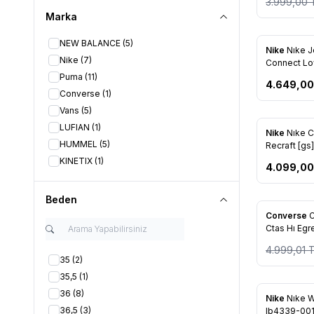
3.999,00
Marka
NEW BALANCE
(5)
Nike
Nıke J
Favorile
Nike
(7)
Connect Lo
Puma
(11)
4.649,00
Converse
(1)
Vans
(5)
LUFIAN
(1)
Nike
Nıke C
Favorile
HUMMEL
(5)
Recraft [g
KINETIX
(1)
4.099,00
Beden
%
15
Converse
C
Favorile
Ctas Hı Egr
4.999,01
T
35
(2)
35,5
(1)
36
(8)
Nike
Nıke W
Favorile
36,5
(3)
Ib4339-00