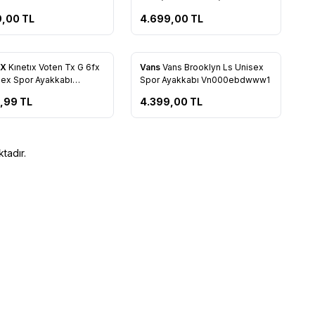
Vn000d7ubzw1
9,00
TL
4.699,00
TL
IX
Kınetıx Voten Tx G 6fx
Vans
Vans Brooklyn Ls Unisex
rilere Ekle
Favorilere Ekle
sex Spor Ayakkabı
Spor Ayakkabı Vn000ebdwww1
5692
9,99
TL
4.399,00
TL
tadır.