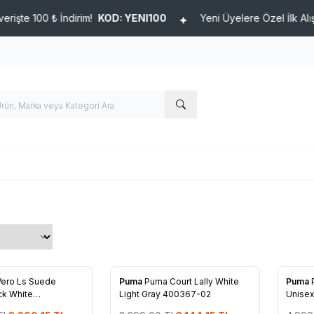
00 ₺ İndirim!
KOD: YENI100
Yeni Üyelere Özel İlk Alışverişte 
%
15
%
15
Vero Ls Suede
Puma
Puma Court Lally White
Puma
re Ekle
Favorilere Ekle
Favo
ck White
Light Gray 400367-02
Unisex
281
02