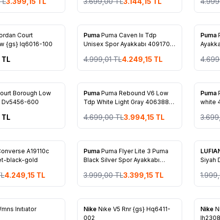
TL
3.399,15
TL
3.699,00
TL
3.144,15
TL
4.999
%
15
%
15
ordan Court
Puma
Puma Caven Iıı Tdp
Puma
re Ekle
Favorilere Ekle
Favo
w {gs} Iq6016-100
Unisex Spor Ayakkabı 409170-
Ayakk
01
TL
4.999,01
TL
4.249,15
TL
4.699
%
15
%
15
ourt Borough Low
Puma
Puma Rebound V6 Low
Puma
re Ekle
Favorilere Ekle
Favo
s] Dv5456-600
Tdp White Light Gray 406388-
white
03
TL
4.699,00
TL
3.994,15
TL
3.699
%
15
%
25
onverse A19110c
Puma
Puma Flyer Lite 3 Puma
LUFIA
re Ekle
Favorilere Ekle
Favo
et-black-gold
Black Silver Spor Ayakkabı
Siyah 
310797-22
12123
L
4.249,15
TL
3.999,00
TL
3.399,15
TL
1.999
mns Inıtıator
Nike
Nıke V5 Rnr {gs} Hq6411-
Nike
N
re Ekle
Favorilere Ekle
Favo
1
002
Ih230