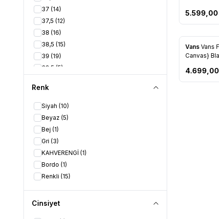
37
(14)
5.599,00
37,5
(12)
38
(16)
38,5
(15)
Vans
Vans 
Favorile
Canvas} Bl
39
(19)
Vn000eagb
39,5
(5)
4.699,00
40
(11)
Renk
40,5
(1)
41
(5)
Siyah
(10)
42
(6)
Beyaz
(5)
42,5
(4)
Bej
(1)
43
(7)
Gri
(3)
44
(5)
KAHVERENGİ
(1)
45
(2)
Bordo
(1)
Renkli
(15)
Cinsiyet