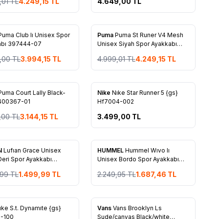
,01
TL
4.249,15
TL
4.649,00
TL
%
15
Puma Club Iı Unisex Spor
Puma
Puma St Runer V4 Mesh
rilere Ekle
Favorilere Ekle
abı 397444-07
Unisex Siyah Spor Ayakkabı
399666-01
,00
TL
3.994,15
TL
4.999,01
TL
4.249,15
TL
Puma Court Lally Black-
Nike
Nıke Star Runner 5 {gs}
rilere Ekle
Favorilere Ekle
 400367-01
Hf7004-002
,00
TL
3.144,15
TL
3.499,00
TL
%
25
N
Lufıan Grace Unisex
HUMMEL
Hummel Wıvo Iı
rilere Ekle
Favorilere Ekle
Deri Spor Ayakkabı
Unisex Bordo Spor Ayakkabı
0109
900873-3425
,99
TL
1.499,99
TL
2.249,95
TL
1.687,46
TL
ıke S.t. Dynamıte {gs}
Vans
Vans Brooklyn Ls
rilere Ekle
Favorilere Ekle
8-100
Sude/canvas Black/white