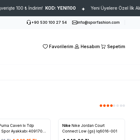
100 ₺ İndirim!
KOD: YENI100
Yeni Üyelere Özel İlk Alışverişte
+90 530 100 27 54
info@sporfashion.com
Favorilerim
Hesabım
Sepetim
Puma Caven Iıı Tdp
Nike
Nıke Jordan Court
rilere Ekle
Favorilere Ekle
 Spor Ayakkabı 409170-
Connect Low {gs} Iq6016-001