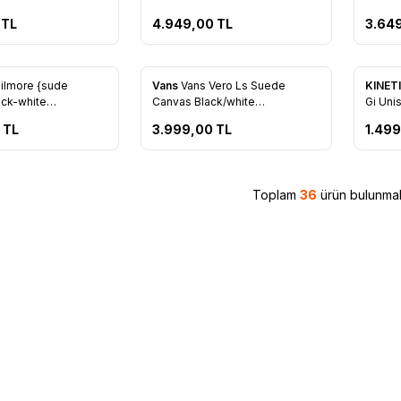
TL
4.949,00
TL
3.64
Filmore {sude
Vans
Vans Vero Ls Suede
KINET
re Ekle
Favorilere Ekle
Favo
ack-white
Canvas Black/white
Gi Uni
zw1
Vn000va3ba21
10212
TL
3.999,00
TL
1.49
Toplam
36
ürün bulunmak