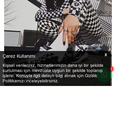
X
Çerez Kullanımı
Kişisel verileriniz, hizmetlerimizin daha iyi bir şekilde
1
sunulması için mevzuata uygun bir şekilde toplanıp
işlenir. Konuyla ilgili detaylı bilgi almak için Gizlilik
Politikamızı inceleyebilirsiniz.
Konforu Keşfet
Skechers Rahatlığıyla Gün Boyu Konfor
Skechers ayakkabılar, üstün yastıklama teknolojisi ve hafif yapısıyla
gün boyu konfor sunar. Günlük kullanım, yürüyüş ve aktif yaşam için