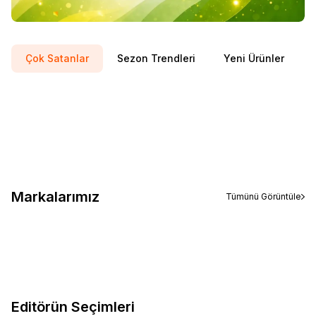
Çok Satanlar
Sezon Trendleri
Yeni Ürünler
ASICS
Asıcs Upcourt 6 Kadın White Morg Spor Ayakkabı 1072a107-
Yeni
Favorilere Ekle
104
%
10
4.999,01
TL
4.499,10
TL
Sepete Ekle
Markalarımız
Tümünü Görüntüle
Editörün Seçimleri