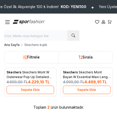
Özel İlk Alışverişte 100 ₺ İndirim!
KOD: YENI100
Yeni Üyelere
Favorilerim
Hesabım
Sepet
Ana Sayfa
Skechers kışlık
Filtrele
Sırala
Skechers
Skechers Mont W
Skechers
Skechers Mont
%
10
%
10
Favorilere Ekle
Favorilere Ekle
Outerwear Pop Up Detailed
Bayan W Essential Maxi Length
S231240-100
4.699,00
TL
4.229,10
TL
S212005-102
4.999,90
TL
4.499,91
TL
Sepete Ekle
Sepete Ekle
Toplam
2
ürün bulunmaktadır.