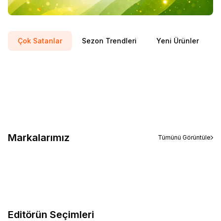
Çok Satanlar
Sezon Trendleri
Yeni Ürünler
ASICS
Asıcs Upcourt 6 Kadın White Morg Spor Ayakkabı 1072a107-
Yeni
Favorilere Ekle
104
%
10
4.999,01
TL
4.499,10
TL
Sepete Ekle
Markalarımız
Tümünü Görüntüle
Editörün Seçimleri