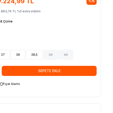
7.224,99
TL
%
15
.863,74
TL
%
5
extra indirim
 & Çizme
37
38
38,5
39
40
SEPETE EKLE
Fiyat Alarmı