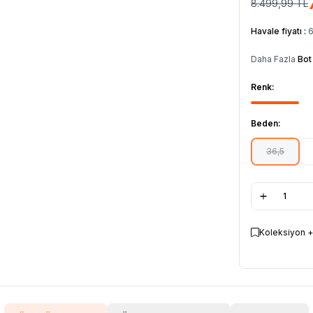
8.499,99
TL
Havale fiyatı :
6
Daha Fazla
Bot
Renk:
Beden:
36,5
Koleksiyon +