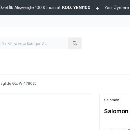
 Alışverişte 100 ₺ İndirim!
KOD: YENI100
Yeni Üyelere Özel İl
haglıde Gtx W 478025
Salomon
Salomon 
Ürün Kodu :
12