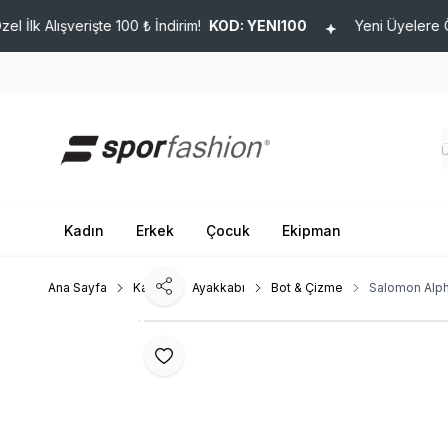
Alışverişte 100 ₺ İndirim!
KOD: YENI100
Yeni Üyelere Özel İlk
Kadın
Erkek
Çocuk
Ekipman
Ana Sayfa
Kadın
Ayakkabı
Bot & Çizme
Salomon Alp
Paylaş
Favoriye Ekle