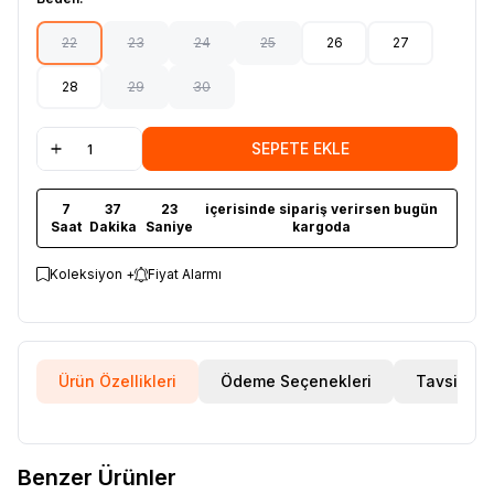
22
23
24
25
26
27
28
29
30
SEPETE EKLE
7
37
22
içerisinde sipariş verirsen bugün
Saat
Dakika
Saniye
kargoda
Koleksiyon +
Fiyat Alarmı
Ürün Özellikleri
Ödeme Seçenekleri
Tavsiye E
Ürün Filtreleri
Cinsiyet
:
Çocuk
Benzer Ürünler
Tedarikçi Ürün Kodu
:
1200130CC330_197