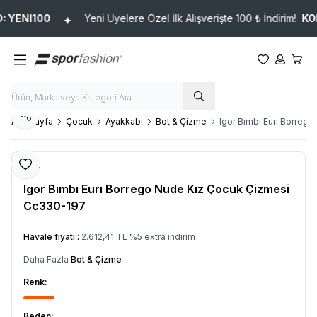
YENI100
Yeni Üyelere Özel İlk Alışverişte 100 ₺ İndirim!
KOD:
Favorilerim
Hesabım
Sepet
Paylaş
Ana Sayfa
Çocuk
Ayakkabı
Bot & Çizme
Igor Bımbı Eurı Borre
Favoriye Ekle
Igor
Igor Bımbı Eurı Borrego Nude Kız Çocuk Çizmesi
Cc330-197
Ürün Kodu :
1200130CC330_197
Havale fiyatı :
2.612,41
TL
%
5
extra indirim
Daha Fazla
Bot & Çizme
Renk:
Beden: