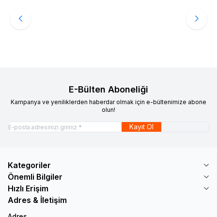
Igor
Igor Mendı Dıno Borrego Jeans Cc336-050
Favorilere Ekle
2.999,90
TL
Sepete Ekle
E-Bülten Aboneliği
Kampanya ve yeniliklerden haberdar olmak için e-bültenimize abone
olun!
Kayıt Ol
Kategoriler
Önemli Bilgiler
Hızlı Erişim
Adres & İletişim
Adres